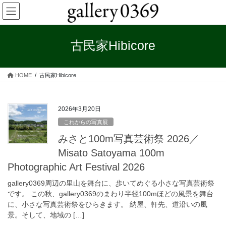
コ
ナ
ン
ビ
テ
ゲ
ン
ー
古民家Hibicore
ツ
シ
へ
ョ
ス
ン
HOME
古民家Hibicore
キ
に
ッ
移
プ
動
2026年3月20日
これからの写真展
みさと100m写真芸術祭 2026／
Misato Satoyama 100m
Photographic Art Festival 2026
gallery0369周辺の里山を舞台に、歩いてめぐる小さな写真芸術祭
です。 この秋、gallery0369のまわり半径100mほどの風景を舞台
に、小さな写真芸術祭をひらきます。 納屋、軒先、道沿いの風
景。そして、地域の […]