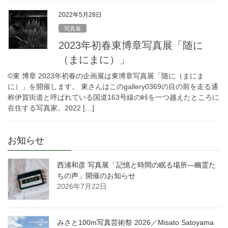
2022年5月28日
写真展
2023年初春東博章写真展「随に
（まにまに）」
©東 博章 2023年初春の企画展は東博章写真展「随に（まにま
に）」を開催します。 東さんはこのgallery0369の目の前を走る通
称伊賀街道と呼ばれている国道163号線の峠を一つ越えたところに
在住する写真家。2022 […]
お知らせ
西浦和彦 写真展「記憶と時間の眠る場所―幽霊た
ちの声」開催のお知らせ
2026年7月22日
みさと100m写真芸術祭 2026／Misato Satoyama