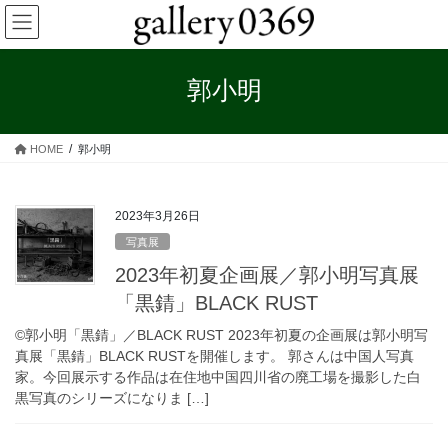
コ
ナ
ン
ビ
テ
ゲ
ン
ー
郭小明
ツ
シ
へ
ョ
ス
ン
HOME
郭小明
キ
に
ッ
移
プ
動
2023年3月26日
写真展
2023年初夏企画展／郭小明写真展
「黒錆」BLACK RUST
©郭小明「黒錆」／BLACK RUST 2023年初夏の企画展は郭小明写
真展「黒錆」BLACK RUSTを開催します。 郭さんは中国人写真
家。今回展示する作品は在住地中国四川省の廃工場を撮影した白
黒写真のシリーズになりま […]