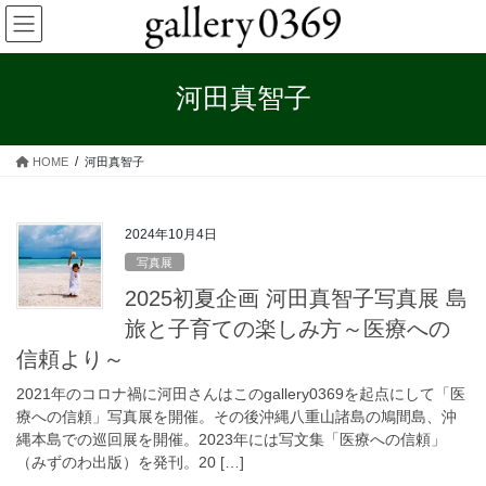
コ
ナ
ン
ビ
テ
ゲ
ン
ー
河田真智子
ツ
シ
へ
ョ
ス
ン
HOME
河田真智子
キ
に
ッ
移
プ
動
2024年10月4日
写真展
2025初夏企画 河田真智子写真展 島
旅と子育ての楽しみ方～医療への
信頼より～
2021年のコロナ禍に河田さんはこのgallery0369を起点にして「医
療への信頼」写真展を開催。その後沖縄八重山諸島の鳩間島、沖
縄本島での巡回展を開催。2023年には写文集「医療への信頼」
（みずのわ出版）を発刊。20 […]