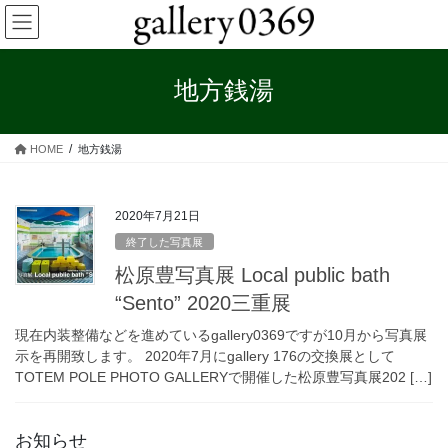
コ
ナ
ン
ビ
テ
ゲ
ン
ー
地方銭湯
ツ
シ
へ
ョ
ス
ン
HOME
地方銭湯
キ
に
ッ
移
プ
動
2020年7月21日
終了した写真展
松原豊写真展 Local public bath
“Sento” 2020三重展
現在内装整備などを進めているgallery0369ですが10月から写真展
示を再開致します。 2020年7月にgallery 176の交換展として
TOTEM POLE PHOTO GALLERYで開催した松原豊写真展202 […]
お知らせ