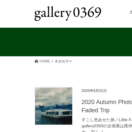
コ
ナ
ン
ビ
テ
ゲ
ン
ー
ツ
シ
へ
ョ
ス
ン
キ
に
ッ
移
HOME
ネガカラー
プ
動
2020年8月31日
2020 Autumn Ph
Faded Trip
すこし色あせた旅／Little 
gallery0369の企画展は
す。 写 […]