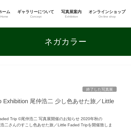
ホーム
ギャラリーについて
写真展案内
オンラインショップ
Home
Concept
Exhibition
On-line shop
ネガカラー
終了した写真展
oto Exhibition 尾仲浩二 少し色あせた旅／Little
Faded Trip ©尾仲浩二 写真展開催のお知らせ 2020年秋の
尾仲浩二さんのすこし色あせた旅／Little Faded Tripを開催致しま